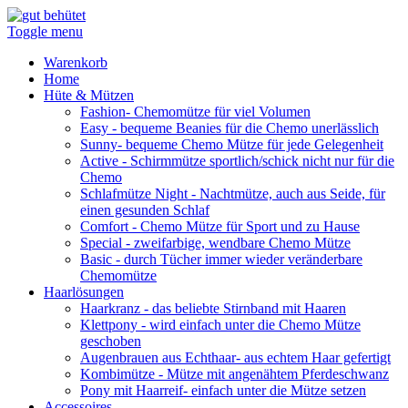
Toggle menu
Warenkorb
Home
Hüte & Mützen
Fashion
- Chemomütze für viel Volumen
Easy
- bequeme Beanies für die Chemo unerlässlich
Sunny
- bequeme Chemo Mütze für jede Gelegenheit
Active
- Schirmmütze sportlich/schick nicht nur für die
Chemo
Schlafmütze Night
- Nachtmütze, auch aus Seide, für
einen gesunden Schlaf
Comfort
- Chemo Mütze für Sport und zu Hause
Special
- zweifarbige, wendbare Chemo Mütze
Basic
- durch Tücher immer wieder veränderbare
Chemomütze
Haarlösungen
Haarkranz
- das beliebte Stirnband mit Haaren
Klettpony
- wird einfach unter die Chemo Mütze
geschoben
Augenbrauen aus Echthaar
- aus echtem Haar gefertigt
Kombimütze
- Mütze mit angenähtem Pferdeschwanz
Pony mit Haarreif
- einfach unter die Mütze setzen
Accessoires