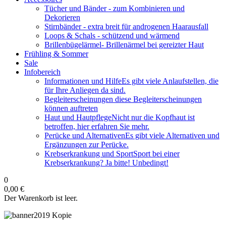
Tücher und Bänder
- zum Kombinieren und
Dekorieren
Stirnbänder
- extra breit für androgenen Haarausfall
Loops & Schals
- schützend und wärmend
Brillenbügelärmel
- Brillenärmel bei gereizter Haut
Frühling & Sommer
Sale
Infobereich
Informationen und Hilfe
Es gibt viele Anlaufstellen, die
für Ihre Anliegen da sind.
Begleiterscheinungen
diese Begleiterscheinungen
können auftreten
Haut und Hautpflege
Nicht nur die Kopfhaut ist
betroffen, hier erfahren Sie mehr.
Perücke und Alternativen
Es gibt viele Alternativen und
Ergänzungen zur Perücke.
Krebserkrankung und Sport
Sport bei einer
Krebserkrankung? Ja bitte! Unbedingt!
0
0,00 €
Der Warenkorb ist leer.